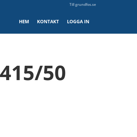
Till grundfos.se
HEM
KONTAKT
LOGGA IN
415/50