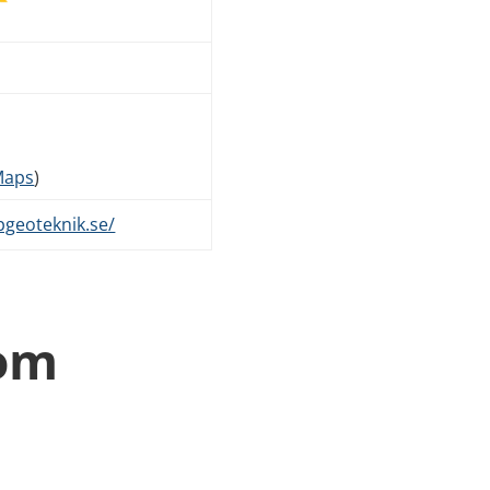
Maps
)
geoteknik.se/
 om