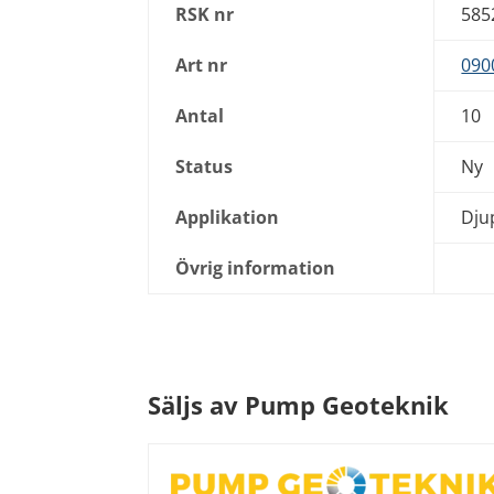
RSK nr
585
Art nr
090
Antal
10
Status
Ny
Applikation
Dju
Övrig information
Säljs av Pump Geoteknik