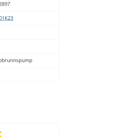
2897
01K23
pbrunnspump