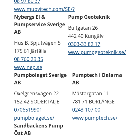
08 97 80 37
www.muovitech.com/SE/?
Nybergs El &
Pump Geoteknik
Pumpservice Sverige
Bultgatan 26
AB
442 40 Kungälv
Hus B, Spjutvägen 5
0303-33 82 17
175 61 Järfälla
www.pumpgeoteknik.se/
08 760 29 35
www.nep.se
Pumpbolaget Sverige
Pumptech i Dalarna
AB
AB
Oxelgrensvägen 22
Mästargatan 11
152 42 SÖDERTÄLJE
781 71 BORLÄNGE
0706519901
0243-107 00
pumpbolaget.se/
www.pumptech.se/
Sandbäckens Pump
Öst AB