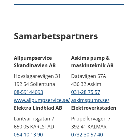
Samarbetspartners
Allpumpservice
Askims pump &
Skandinavien AB
maskinteknik AB
Hovslagarevägen 31
Datavägen 57A
192 54 Sollentuna
436 32 Askim
08-59144093
031-28 75 57
www.allpumpservice.se/
askimspump.se/
Elektra Lindblad AB
Elektroverkstaden
Lantvärnsgatan 7
Propellervägen 7
650 05 KARLSTAD
392 41 KALMAR
054-10 13 90
0732-30 57 40