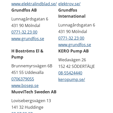
www.elektralindblad.se/
elektrov.se/
Grundfos AB
Grundfos
International
Lunnagårdsgatan 6
Lunnagårdsgatan 6
431 90 Mölndal
431 90 Mölndal
0771-32 23 00
0771-32 23 00
www.grundfos.se
www.grundfos.se
H Boströms El &
KERO Pump AB
Pump
Wedavägen 26
Brunnemyrsvägen 6B
152 42 SÖDERTÄLJE
451 55 Uddevalla
08-55424440
0706379055
keropump.se/
www.bosep.se
MuoviTech Sweden AB
Lovisebergsvägen 13
141 32 Huddinge