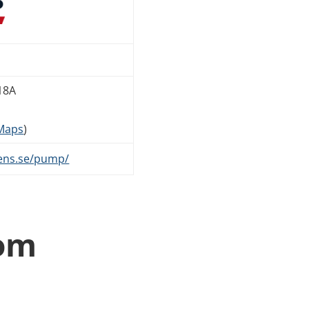
18A
 Maps
)
kens.se/pump/
 om