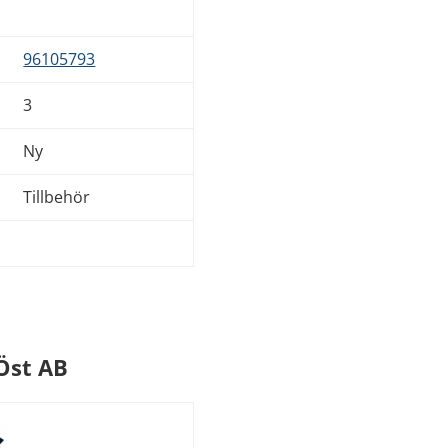
96105793
3
Ny
Tillbehör
Öst AB