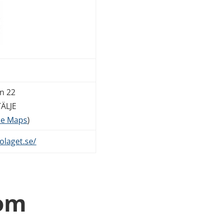
n 22
ÄLJE
le Maps
)
olaget.se/
 om