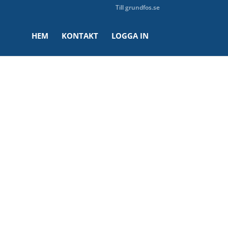
Till grundfos.se
HEM
KONTAKT
LOGGA IN