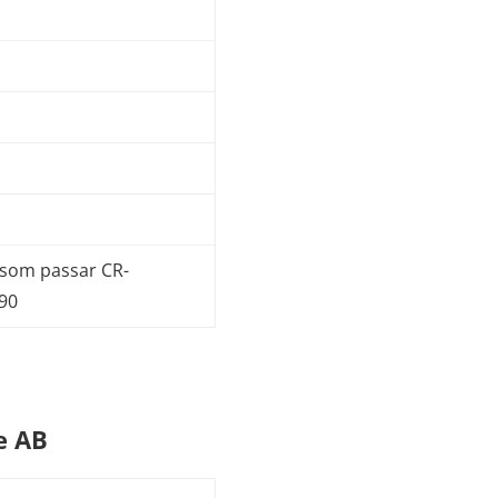
 som passar CR-
90
e AB