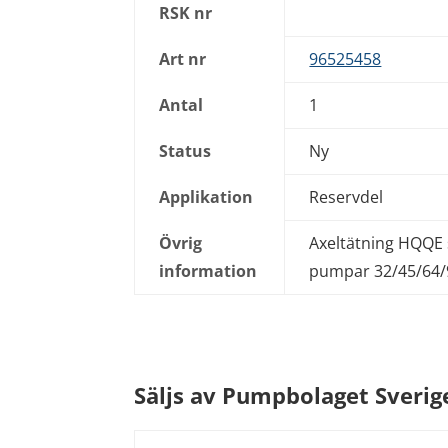
RSK nr
Art nr
96525458
Antal
1
Status
Ny
Applikation
Reservdel
Övrig
Axeltätning HQQE
information
pumpar 32/45/64/
Säljs av Pumpbolaget Sverig