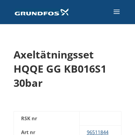
Axeltätningsset
HQQE GG KB016S1
30bar
RSK nr
Art nr
96511844