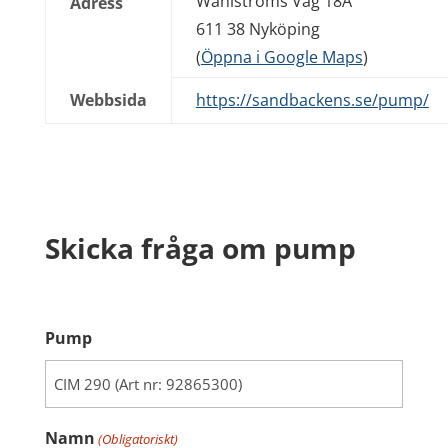
Wahlströms Väg 18A
Adress
611 38 Nyköping
(
Öppna i Google Maps
)
Webbsida
https://sandbackens.se/pump/
Skicka fråga om pump
Pump
Namn
(Obligatoriskt)