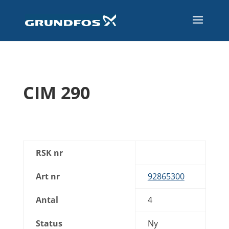
CIM 290
RSK nr
Art nr
92865300
Antal
4
Status
Ny