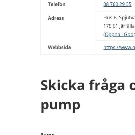
Telefon
08 760 29 35
Hus B, Spjutv
Adress
175 61 Järfälla
(
Öppna i Goo
Webbsida
https://www.
Skicka fråga
pump
Pump