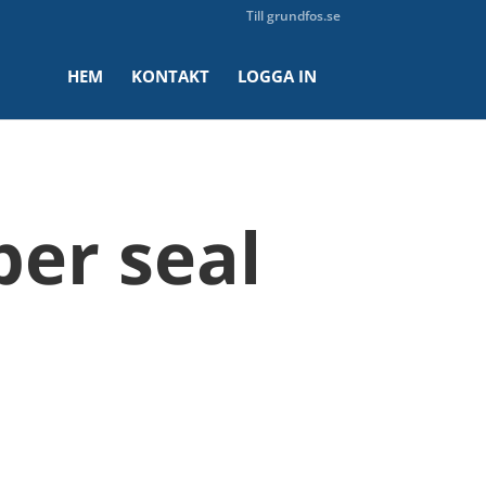
Till grundfos.se
HEM
KONTAKT
LOGGA IN
er seal