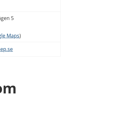
ägen 5
gle Maps
)
nep.se
 om