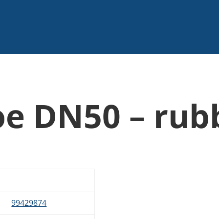
e DN50 – rubb
99429874