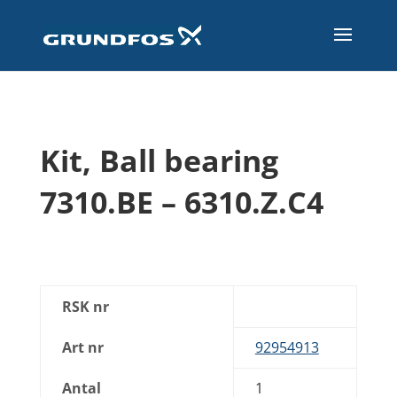
Kit, Ball bearing
7310.BE – 6310.Z.C4
RSK nr
Art nr
92954913
Antal
1