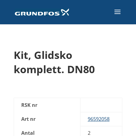
Kit, Glidsko
komplett. DN80
RSK nr
Art nr
96592058
Antal
2