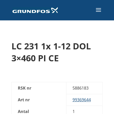
LC 231 1x 1-12 DOL
3×460 PI CE
RSK nr
5886183
Art nr
99369644
Antal
1