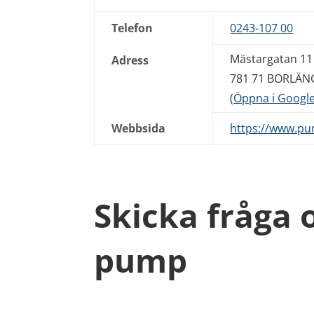
Telefon
0243-107 00
Mästargatan 11
Adress
781 71 BORLÄN
(
Öppna i Googl
Webbsida
https://www.pu
Skicka fråga
pump