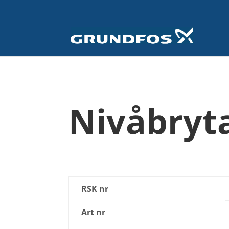
Nivåbryt
RSK nr
Art nr