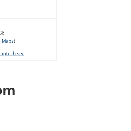
GE
e Maps
)
mptech.se/
 om