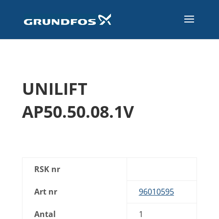
UNILIFT
AP50.50.08.1V
RSK nr
Art nr
96010595
Antal
1