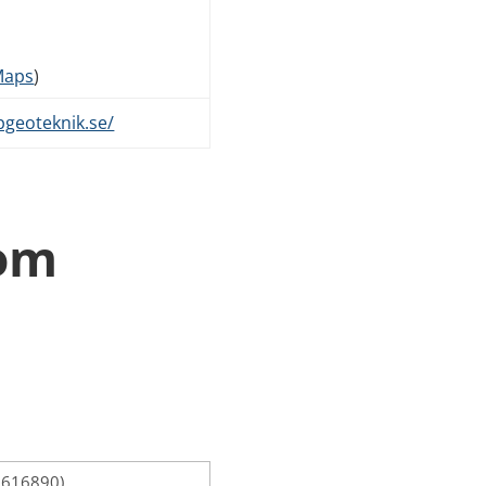
Maps
)
geoteknik.se/
 om