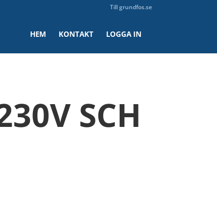
Till grundfos.se
HEM
KONTAKT
LOGGA IN
x230V SCH