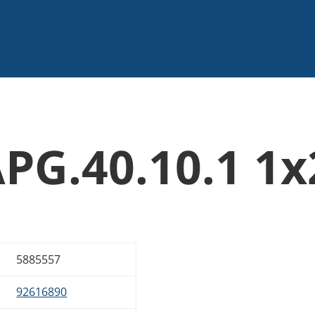
APG.40.10.1 1
5885557
92616890