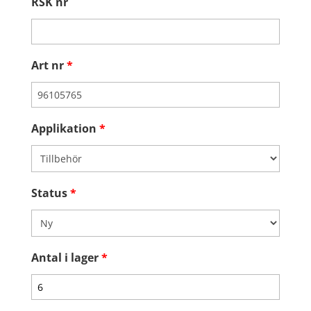
RSK nr
Art nr
*
Applikation
*
Status
*
Antal i lager
*