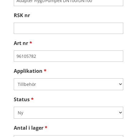
RSK nr
Art nr
*
Applikation
*
Status
*
Antal i lager
*