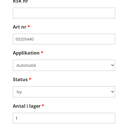
RSK nr
Art nr
*
Applikation
*
Status
*
Antal i lager
*