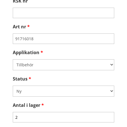
RSK nr
Art nr
*
Applikation
*
Status
*
Antal i lager
*