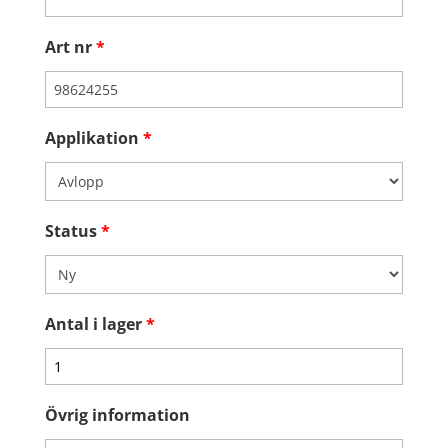
Art nr
*
Applikation
*
Status
*
Antal i lager
*
Övrig information