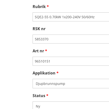
Rubrik
*
RSK nr
Art nr
*
Applikation
*
Status
*