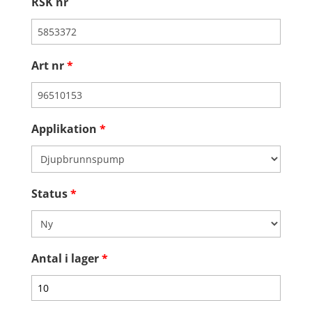
RSK nr
Art nr
*
Applikation
*
Status
*
Antal i lager
*